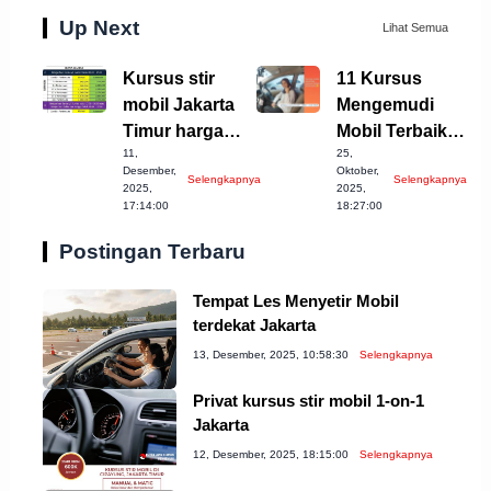
Up Next
Lihat Semua
Kursus stir
11 Kursus
mobil Jakarta
Mengemudi
Timur harga
Mobil Terbaik di
11,
25,
terjangkau
Banjarnegara
Desember,
Oktober,
Selengkapnya
Selengkapnya
untuk Anda!
2025,
2025,
17:14:00
18:27:00
Postingan Terbaru
Tempat Les Menyetir Mobil
terdekat Jakarta
13, Desember, 2025, 10:58:30
Selengkapnya
Privat kursus stir mobil 1-on-1
Jakarta
12, Desember, 2025, 18:15:00
Selengkapnya