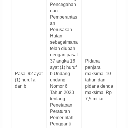
Pencegahan
dan
Pemberantas
an
Perusakan
Hutan
sebagaimana
telah diubah
dengan pasal
37 angka 16
Pidana
ayat (1) huruf
penjara
Pasal 92 ayat
b Undang-
maksimal 10
(1) huruf a
undang
tahun dan
dan b
Nomor 6
pidana denda
Tahun 2023
maksimal Rp
tentang
7,5 miliar
Penetapan
Peraturan
Pemerintah
Pengganti