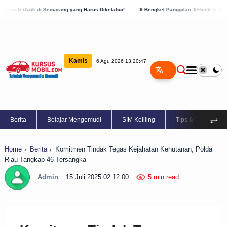
 Semarang yang Harus Diketahui!
9 Bengkel Panggilan Terbaik di Kabupaten Semarang
Kamis
6 Agu 2026 13:20:47
⥅
Berita
Belajar Mengemudi
SIM Keliling
Tips & Trik
Home
Berita
Komitmen Tindak Tegas Kejahatan Kehutanan, Polda
Riau Tangkap 46 Tersangka
Admin
15 Juli 2025 02:12:00
5 min read