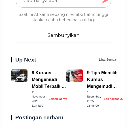
Saat ini AI kami sedang memiliki traffic tinggi
silahkan coba beberapa saat lagi.
Sembunyikan
Up Next
Lihat Semua
9 Kursus
9 Tips Memilih
Mengemudi
Kursus
Mobil Terbaik di
Mengemudi
11,
13,
Cirebon yang
Mobil Terbaik di
November,
November,
Selengkapnya
Selengkapnya
Wajib Dicoba!
Cianjur
2025,
2025,
11:44:00
13:46:00
Postingan Terbaru