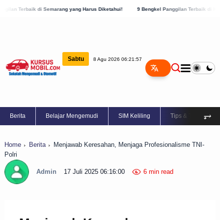
 Semarang yang Harus Diketahui!
9 Bengkel Panggilan Terbaik di Kabupaten Semarang
Sabtu
8 Agu 2026 06:21:57
⥅
Berita
Belajar Mengemudi
SIM Keliling
Tips & Trik
Home
Berita
Menjawab Keresahan, Menjaga Profesionalisme TNI-
Polri
Admin
17 Juli 2025 06:16:00
6 min read