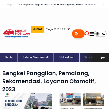
rang!
9 Bengkel Panggilan Terbaik di Semarang yang Harus Diketahui!
9 Bengkel
Jumat
7 Agu 2026 12:41:50
⥅
Berita
Belajar Mengemudi
SIM Keliling
Tips & Trik
Bengkel Panggilan, Pemalang,
Rekomendasi, Layanan Otomotif,
2023