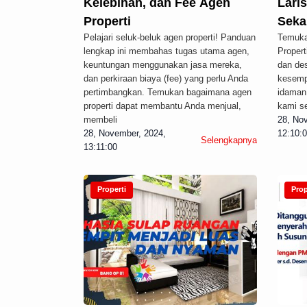
Kelebihan, dan Fee Agen
Laris
Properti
Seka
Pelajari seluk-beluk agen properti! Panduan
Temuka
lengkap ini membahas tugas utama agen,
Propert
keuntungan menggunakan jasa mereka,
dan de
dan perkiraan biaya (fee) yang perlu Anda
kesemp
pertimbangkan. Temukan bagaimana agen
idaman.
properti dapat membantu Anda menjual,
kami s
membeli
28, No
28, November, 2024,
12:10:
Selengkapnya
13:11:00
Properti
Prop