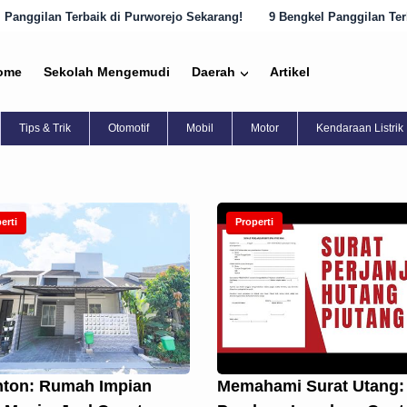
Terbaik di Purworejo Sekarang!
9 Bengkel Panggilan Terbaik di Sem
ome
Sekolah Mengemudi
Daerah
Artikel
Tips & Trik
Otomotif
Mobil
Motor
Kendaraan Listrik
erti
Properti
hton: Rumah Impian
Memahami Surat Utang: