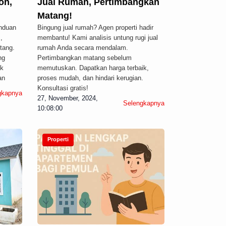
oh,
Jual Rumah, Pertimbangkan
Matang!
anduan
Bingung jual rumah? Agen properti hadir
,
membantu! Kami analisis untung rugi jual
tang.
rumah Anda secara mendalam.
ng
Pertimbangkan matang sebelum
uk
memutuskan. Dapatkan harga terbaik,
an
proses mudah, dan hindari kerugian.
Konsultasi gratis!
gkapnya
27, November, 2024,
Selengkapnya
10:08:00
Properti