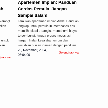
Apartemen Impian: Panduan
ah,
Cerdas Pemula, Jangan
Sampai Salah!
ekarang!
Temukan apartemen impian Anda! Panduan
cilan
lengkap untuk pemula ini membahas tips
memilih lokasi strategis, memahami biaya
tersembunyi, hingga proses negosiasi
 untuk
harga. Hindari kesalahan umum dan
tkan
wujudkan hunian idaman dengan panduan
26, November, 2024,
Selengkapnya
06:04:00
gkapnya