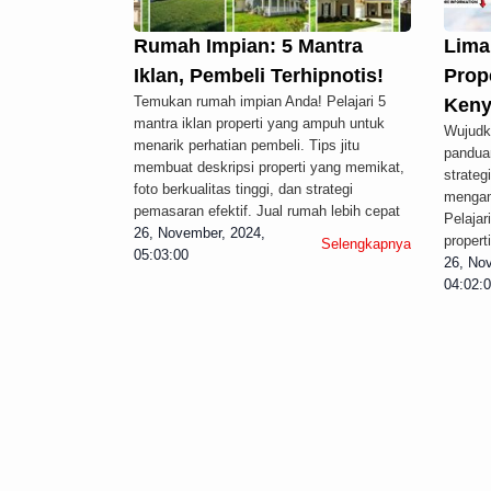
Rumah Impian: 5 Mantra
Lima
Iklan, Pembeli Terhipnotis!
Prope
Temukan rumah impian Anda! Pelajari 5
Keny
mantra iklan properti yang ampuh untuk
Wujudk
menarik perhatian pembeli. Tips jitu
pandua
membuat deskripsi properti yang memikat,
strateg
foto berkualitas tinggi, dan strategi
mengama
pemasaran efektif. Jual rumah lebih cepat
Pelajar
26, November, 2024,
propert
Selengkapnya
05:03:00
26, No
04:02: