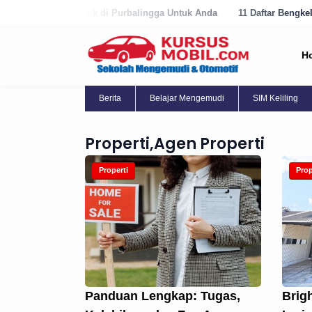
lan Terbaik di Purbalingga Untuk Anda
11 Daftar Bengkel Panggilan 
H
Berita
Belajar Mengemudi
SIM Keliling
Properti,Agen Properti
Properti
Prop
Panduan Lengkap: Tugas,
Brig