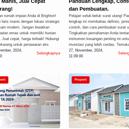
 Manis, Jual Cepat
Panduan Lengkap, Cont
rang!
dan Pembuatan.
n rumah impian Anda di Brighton!
Pelajari seluk-beluk surat utang! P
i laris manis dengan lokasi strategis
lengkap ini membahas definisi, jenis
sain modern. Jangan lewatkan
contoh, dan cara pembuatan surat u
atan emas untuk memiliki hunian
Tingkatkan pemahaman Anda tenta
 Jual cepat, harga terbaik! Hubungi
instrumen keuangan penting ini unt
ekarang untuk penawaran eks
investasi yang lebih cerdas. Temuk
vember, 2024,
27, November, 2024,
Selengkapnya
Selen
00
11:09:00
erti
Properti