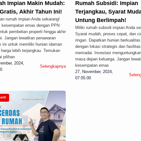
h Impian Makin Mudah:
Rumah Subsidi: Impian
ratis, Akhir Tahun Ini!
Terjangkau, Syarat Mud
an rumah impian Anda sekarang!
Untung Berlimpah!
i kesempatan emas dengan PPN
Miliki rumah subsidi impian Anda s
untuk pembelian properti hingga akhir
Syarat mudah, proses cepat, dan ci
ni. Jangan lewatkan penawaran
ringan. Dapatkan hunian berkualitas
s ini untuk memiliki hunian idaman
dengan lokasi strategis dan fasilitas
harga lebih terjangkau. Temukan
memadai. Investasi menguntungkan
i pilihan
masa depan keluarga. Jangan lewa
vember, 2024,
kesempatan emas
Selengkapnya
00
27, November, 2024,
Selen
07:05:00
erti