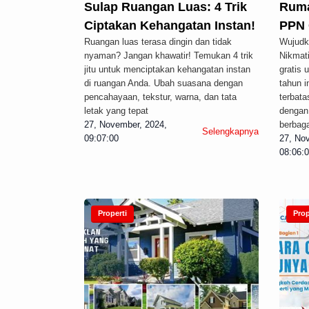
Sulap Ruangan Luas: 4 Trik
Ruma
Ciptakan Kehangatan Instan!
PPN G
Ruangan luas terasa dingin dan tidak
Wujudk
nyaman? Jangan khawatir! Temukan 4 trik
Nikmat
jitu untuk menciptakan kehangatan instan
gratis 
di ruangan Anda. Ubah suasana dengan
tahun i
pencahayaan, tekstur, warna, dan tata
terbata
letak yang tepat
dengan 
27, November, 2024,
berbaga
Selengkapnya
09:07:00
27, No
08:06:
Properti
Prop