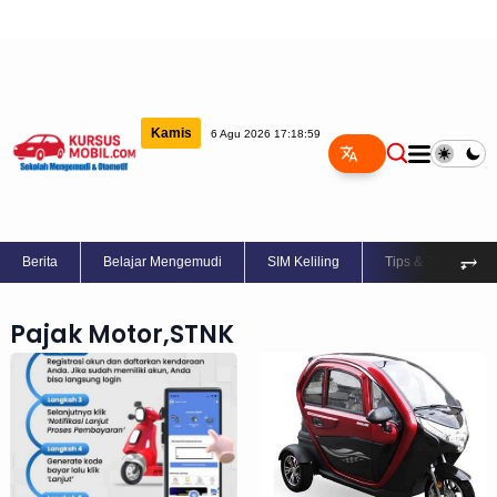
Kamis
6 Agu 2026 17:18:59
⥅
Berita
Belajar Mengemudi
SIM Keliling
Tips & Trik
Pajak Motor,STNK