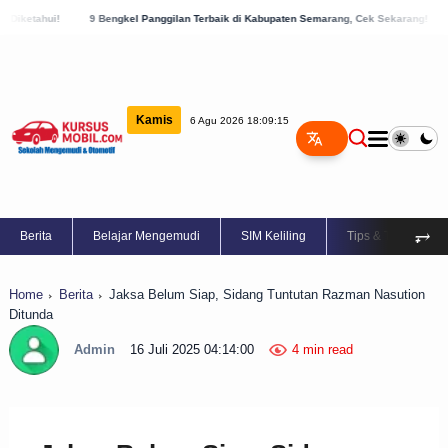
9 Bengkel Panggilan Terbaik di Kabupaten Semarang, Cek Sekarang!
8 Daftar Bengk
Kamis
6 Agu 2026 18:09:16
⥅
Berita
Belajar Mengemudi
SIM Keliling
Tips & Trik
Home
Berita
Jaksa Belum Siap, Sidang Tuntutan Razman Nasution
Ditunda
Admin
16 Juli 2025 04:14:00
4 min read