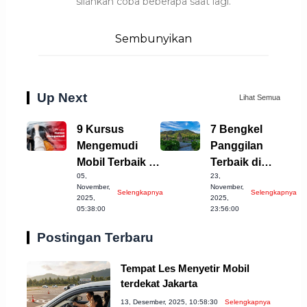
silahkan coba beberapa saat lagi.
Sembunyikan
Up Next
Lihat Semua
9 Kursus
7 Bengkel
Mengemudi
Panggilan
Mobil Terbaik di
Terbaik di
05,
23,
Purwakarta
Wonosobo
November,
November,
Selengkapnya
Selengkapnya
untuk Anda
untuk Anda!
2025,
2025,
05:38:00
23:56:00
Postingan Terbaru
Tempat Les Menyetir Mobil
terdekat Jakarta
13, Desember, 2025, 10:58:30
Selengkapnya