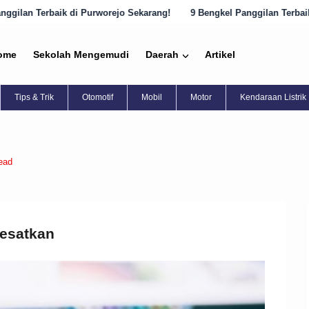
rejo Sekarang!
9 Bengkel Panggilan Terbaik di Semarang yang Harus
ome
Sekolah Mengemudi
Daerah
Artikel
Tips & Trik
Otomotif
Mobil
Motor
Kendaraan Listrik
ead
esatkan