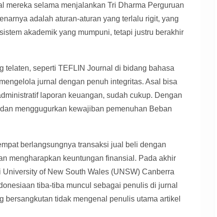
tual mereka selama menjalankan Tri Dharma Perguruan
narnya adalah aturan-aturan yang terlalu rigit, yang
stem akademik yang mumpuni, tetapi justru berakhir
ang telaten, seperti TEFLIN Journal di bidang bahasa
mengelola jurnal dengan penuh integritas. Asal bisa
 administratif laporan keuangan, sudah cukup. Dengan
terbit dan menggugurkan kewajiban pemenuhan Beban
empat berlangsungnya transaksi jual beli dengan
dan mengharapkan keuntungan finansial. Pada akhir
di University of New South Wales (UNSW) Canberra
onesiaan tiba-tiba muncul sebagai penulis di jurnal
 bersangkutan tidak mengenal penulis utama artikel