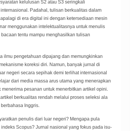
syaratan kelulusan S2 atau S3 seringkali
 internasional. Padahal, tulisan berkualitas dalam
palagi di era digital ini dengan ketersediaan mesin
nar menggunakan intelektualitasnya untuk menulis
bacaan tentu mampu menghasilkan tulisan
na ilmu pengetahuan dipajang dan memungkinkan
mekanisme koreksi diri. Namun, banyak jurnal di
r negeri secara sepihak demi terlihat internasional
belajar dari media massa arus utama yang menerapkan
ak menerima pesanan untuk menerbitkan artikel opini.
tikel berkualitas rendah melalui proses seleksi ala
l berbahasa Inggris.
aratkan penulis dari luar negeri? Mengapa pula
 indeks Scopus? Jurnal nasional yang fokus pada isu-