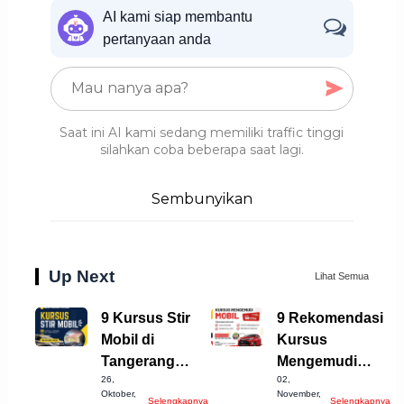
AI kami siap membantu
pertanyaan anda
Saat ini AI kami sedang memiliki traffic tinggi
silahkan coba beberapa saat lagi.
Sembunyikan
Up Next
Lihat Semua
9 Kursus Stir
9 Rekomendasi
Mobil di
Kursus
Tangerang
Mengemudi
26,
02,
Selatan yang
Mobil Terbaik di
Oktober,
November,
Selengkapnya
Selengkapnya