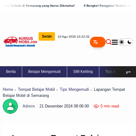
emarang yang Harus Diketahui!
9 Bengkel Panggilan Terbaik di Kabupaten Semarang,
Senin
10 Agu 2026 10:22:32
⥅
Berita
Belajar Mengemudi
SIM Keliling
Tips & Trik
Home
Tempat Belajar Mobil
Tips Mengemudi
Lapangan Tempat
Belajar Mobil di Semarang
Admin
21 Desember 2024 08:06:00
5 min read