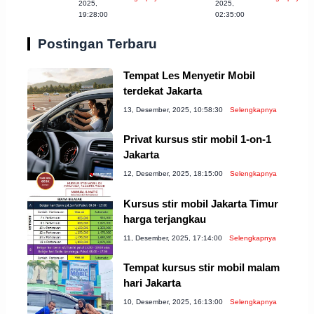
Wajib Anda
Banda Aceh
2025,
2025,
19:28:00
02:35:00
Coba!
Postingan Terbaru
Tempat Les Menyetir Mobil
terdekat Jakarta
13, Desember, 2025, 10:58:30
Selengkapnya
Privat kursus stir mobil 1-on-1
Jakarta
12, Desember, 2025, 18:15:00
Selengkapnya
Kursus stir mobil Jakarta Timur
harga terjangkau
11, Desember, 2025, 17:14:00
Selengkapnya
Tempat kursus stir mobil malam
hari Jakarta
10, Desember, 2025, 16:13:00
Selengkapnya