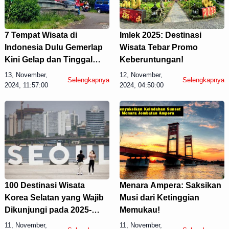
7 Tempat Wisata di
Imlek 2025: Destinasi
Indonesia Dulu Gemerlap
Wisata Tebar Promo
Kini Gelap dan Tinggal
Keberuntungan!
Kenangan
13, November,
12, November,
Selengkapnya
Selengkapnya
2024, 11:57:00
2024, 04:50:00
100 Destinasi Wisata
Menara Ampera: Saksikan
Korea Selatan yang Wajib
Musi dari Ketinggian
Dikunjungi pada 2025-
Memukau!
2026
11, November,
11, November,