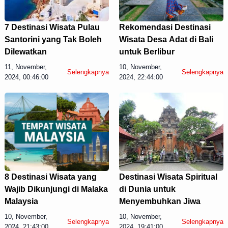
7 Destinasi Wisata Pulau
Rekomendasi Destinasi
Santorini yang Tak Boleh
Wisata Desa Adat di Bali
Dilewatkan
untuk Berlibur
11, November,
10, November,
Selengkapnya
Selengkapnya
2024, 00:46:00
2024, 22:44:00
8 Destinasi Wisata yang
Destinasi Wisata Spiritual
Wajib Dikunjungi di Malaka
di Dunia untuk
Malaysia
Menyembuhkan Jiwa
10, November,
10, November,
Selengkapnya
Selengkapnya
2024, 21:43:00
2024, 19:41:00