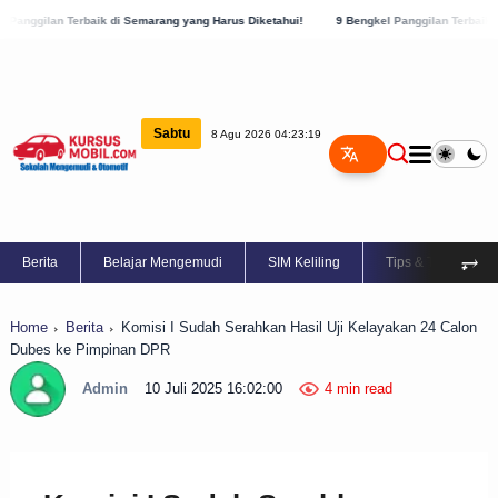
aik di Semarang yang Harus Diketahui!
9 Bengkel Panggilan Terbaik di Kabupaten Se
Sabtu
8 Agu 2026 04:23:20
⥅
Berita
Belajar Mengemudi
SIM Keliling
Tips & Trik
Home
Berita
Komisi I Sudah Serahkan Hasil Uji Kelayakan 24 Calon
Dubes ke Pimpinan DPR
Admin
10 Juli 2025 16:02:00
4 min read