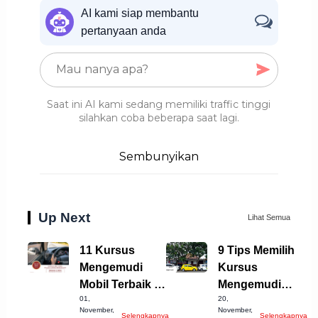
AI kami siap membantu
pertanyaan anda
Saat ini AI kami sedang memiliki traffic tinggi
silahkan coba beberapa saat lagi.
Sembunyikan
Up Next
Lihat Semua
11 Kursus
9 Tips Memilih
Mengemudi
Kursus
Mobil Terbaik di
Mengemudi
01,
20,
Kota Langsa
Terbaik di
November,
November,
Selengkapnya
Selengkapnya