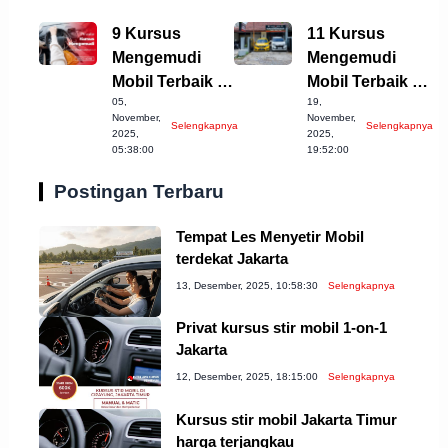
9 Kursus
11 Kursus
Mengemudi
Mengemudi
Mobil Terbaik di
Mobil Terbaik di
05,
19,
Purwakarta
Bandung
November,
November,
Selengkapnya
Selengkapnya
untuk Anda
Kabupaten yang
2025,
2025,
05:38:00
19:52:00
Perlu Anda
Coba!
Postingan Terbaru
Tempat Les Menyetir Mobil
terdekat Jakarta
13, Desember, 2025, 10:58:30
Selengkapnya
Privat kursus stir mobil 1-on-1
Jakarta
12, Desember, 2025, 18:15:00
Selengkapnya
Kursus stir mobil Jakarta Timur
harga terjangkau