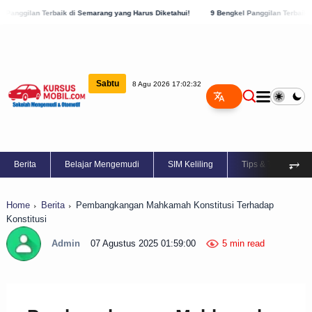
ik di Semarang yang Harus Diketahui!
9 Bengkel Panggilan Terbaik di Kabupaten Sem
Sabtu
8 Agu 2026 17:02:33
⥅
Berita
Belajar Mengemudi
SIM Keliling
Tips & Trik
Home
Berita
Pembangkangan Mahkamah Konstitusi Terhadap
Konstitusi
Admin
07 Agustus 2025 01:59:00
5 min read