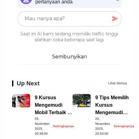
pertanyaan anda
Saat ini AI kami sedang memiliki traffic tinggi
silahkan coba beberapa saat lagi.
Sembunyikan
Up Next
Lihat Semua
9 Kursus
9 Tips Memilih
Mengemudi
Kursus
Mobil Terbaik di
Mengemudi
05,
20,
Purwakarta
Terbaik di
November,
November,
Selengkapnya
Selengkapnya
untuk Anda
Bandung
2025,
2025,
05:38:00
20:53:00