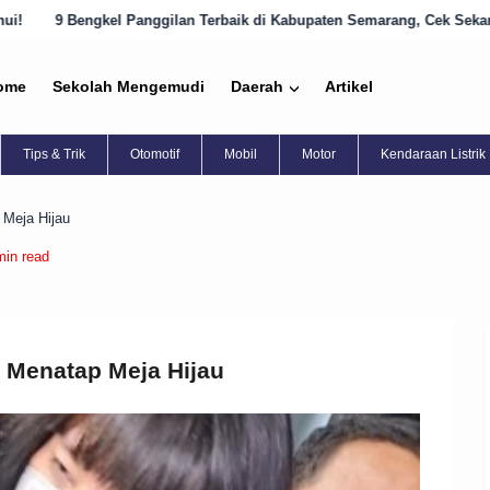
ggilan Terbaik di Kabupaten Semarang, Cek Sekarang!
8 Daftar Ben
ome
Sekolah Mengemudi
Daerah
Artikel
Tips & Trik
Otomotif
Mobil
Motor
Kendaraan Listrik
 Meja Hijau
min read
 Menatap Meja Hijau