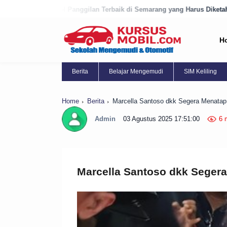
anggilan Terbaik di Semarang yang Harus Diketahui!
9 Bengkel Pan
H
Berita
Belajar Mengemudi
SIM Keliling
Home
Berita
Marcella Santoso dkk Segera Menatap
Admin
03 Agustus 2025 17:51:00
6 
Marcella Santoso dkk Segera