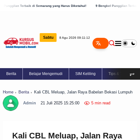
aik di Semarang yang Harus Diketahui!
9 Bengkel Panggilan Terbaik di Kabupaten Se
Sabtu
8 Agu 2026 09:11:13
⥅
Berita
Belajar Mengemudi
SIM Keliling
Tips & Trik
Home
Berita
Kali CBL Meluap, Jalan Raya Babelan Bekasi Lumpuh
Admin
21 Juli 2025 15:25:00
5 min read
Kali CBL Meluap, Jalan Raya