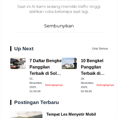
Saat ini AI kami sedang memiliki traffic tinggi
silahkan coba beberapa saat lagi.
Sembunyikan
Up Next
Lihat Semua
7 Daftar Bengkel
10 Bengkel
Panggilan
Panggilan
Terbaik di Solo
Terbaik di
21,
26,
untuk Anda
Sukoharjo yang
November,
November,
Selengkapnya
Selengkapnya
Patut Diketahui
2025,
2025,
21:54:00
02:59:00
Postingan Terbaru
Tempat Les Menyetir Mobil