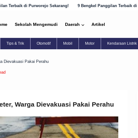
 Sekarang!
9 Bengkel Panggilan Terbaik di Semarang yang Harus Dik
ome
Sekolah Mengemudi
Daerah
Artikel
Tips & Trik
Otomotif
Mobil
Motor
Kendaraan Listrik
rga Dievakuasi Pakai Perahu
ead
Meter, Warga Dievakuasi Pakai Perahu