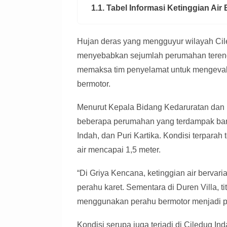
1.1. Tabel Informasi Ketinggian Air B
Hujan deras yang mengguyur wilayah Cile
menyebabkan sejumlah perumahan terendam 
memaksa tim penyelamat untuk mengevak
bermotor.
Menurut Kepala Bidang Kedaruratan dan
beberapa perumahan yang terdampak banji
Indah, dan Puri Kartika. Kondisi terparah
air mencapai 1,5 meter.
“Di Griya Kencana, ketinggian air berva
perahu karet. Sementara di Duren Villa, t
menggunakan perahu bermotor menjadi prio
Kondisi serupa juga terjadi di Ciledug Ind