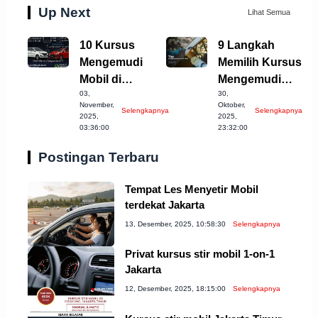
Up Next
Lihat Semua
10 Kursus
9 Langkah
Mengemudi
Memilih Kursus
Mobil di
Mengemudi
03,
30,
Tasikmalaya
Mobil Terbaik di
November,
Oktober,
Selengkapnya
Selengkapnya
yang Wajib
Denpasar
2025,
2025,
03:36:00
23:32:00
Dicoba!
Postingan Terbaru
Tempat Les Menyetir Mobil
terdekat Jakarta
13, Desember, 2025, 10:58:30
Selengkapnya
Privat kursus stir mobil 1-on-1
Jakarta
12, Desember, 2025, 18:15:00
Selengkapnya