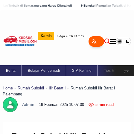
emarang yang Harus Diketahui!
9 Bengkel Panggilan Terbaik di Kabupaten Semarang, 
Kamis
6 Agu 2026 04:27:28
⥅
Berita
Belajar Mengemudi
SIM Keliling
Tips & Trik
Home
Rumah Subsidi
Ilir Barat I
Rumah Subsidi Ilir Barat I
Palembang
Admin
18 Februari 2025 10:07:00
5 min read