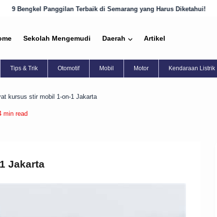
rbaik di Semarang yang Harus Diketahui!
9 Bengkel Panggilan Terb
ome
Sekolah Mengemudi
Daerah
Artikel
Tips & Trik
Otomotif
Mobil
Motor
Kendaraan Listrik
vat kursus stir mobil 1-on-1 Jakarta
4 min read
-1 Jakarta