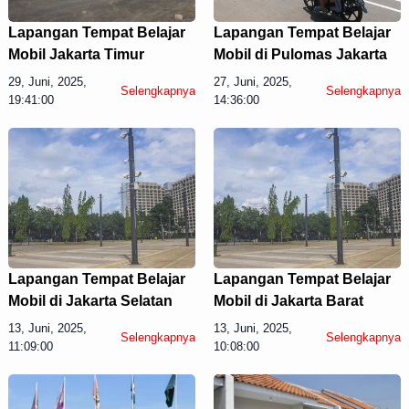
Lapangan Tempat Belajar
Lapangan Tempat Belajar
Mobil Jakarta Timur
Mobil di Pulomas Jakarta
29, Juni, 2025,
27, Juni, 2025,
Selengkapnya
Selengkapnya
19:41:00
14:36:00
Lapangan Tempat Belajar
Lapangan Tempat Belajar
Mobil di Jakarta Selatan
Mobil di Jakarta Barat
13, Juni, 2025,
13, Juni, 2025,
Selengkapnya
Selengkapnya
11:09:00
10:08:00