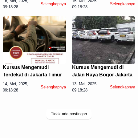
16, Mei, 2025,
15, Mei, 2025,
Selengkapnya
Selengkapnya
09:18:28
09:18:28
Kursus Mengemudi
Kursus Mengemudi di
Terdekat di Jakarta Timur
Jalan Raya Bogor Jakarta
14, Mei, 2025,
13, Mei, 2025,
Selengkapnya
Selengkapnya
09:18:28
09:18:28
Tidak ada postingan