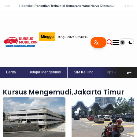
9 Bengkel Panggilan Terbaik di Semarang yang Harus Diketahui!
9 Bengkel Pan
Minggu
9 Agu 2026 02:30:41
⥅
Berita
Belajar Mengemudi
SIM Keliling
Tips & Trik
Kursus Mengemudi,Jakarta Timur