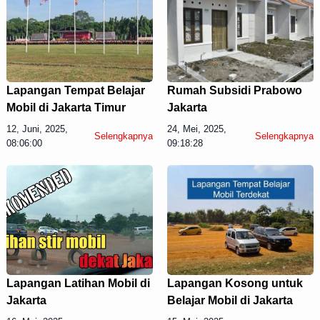
Lapangan Tempat Belajar
Rumah Subsidi Prabowo
Mobil di Jakarta Timur
Jakarta
12, Juni, 2025,
24, Mei, 2025,
Selengkapnya
Selengkapnya
08:06:00
09:18:28
Display Ads
Lapangan Latihan Mobil di
Lapangan Kosong untuk
Jakarta
Belajar Mobil di Jakarta