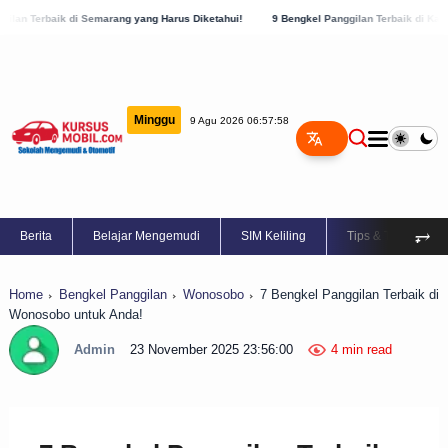
 Semarang yang Harus Diketahui!
9 Bengkel Panggilan Terbaik di Kabupaten Semarang
Minggu
9 Agu 2026 06:57:58
⥅
Berita
Belajar Mengemudi
SIM Keliling
Tips & Trik
Home
Bengkel Panggilan
Wonosobo
7 Bengkel Panggilan Terbaik di
Wonosobo untuk Anda!
Admin
23 November 2025 23:56:00
4 min read