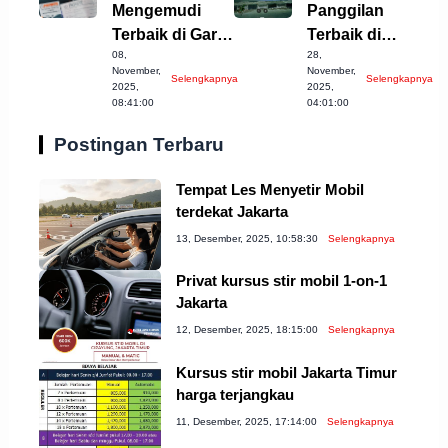
Mengemudi
Panggilan
Terbaik di Garut
Terbaik di
08,
28,
yang Harus
Kabupaten
November,
November,
Selengkapnya
Selengkapnya
Dicoba!
Semarang, Cek
2025,
2025,
08:41:00
04:01:00
Sekarang!
Postingan Terbaru
Tempat Les Menyetir Mobil
terdekat Jakarta
13, Desember, 2025, 10:58:30
Selengkapnya
Privat kursus stir mobil 1-on-1
Jakarta
12, Desember, 2025, 18:15:00
Selengkapnya
Kursus stir mobil Jakarta Timur
harga terjangkau
11, Desember, 2025, 17:14:00
Selengkapnya