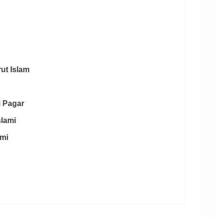
ut Islam
i Pagar
slami
ami