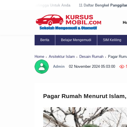
lingga Untuk Anda
11 Daftar Bengkel Panggilan Terbaik di Purworejo
H
Berita
Belajar Mengemudi
SIM Keliling
Home
Arsitektur Islam
Desain Rumah
Pagar Ruma
Admin
02 November 2024 05:03:00
Pagar Rumah Menurut Islam,