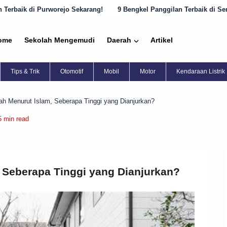
 Sekarang!
9 Bengkel Panggilan Terbaik di Semarang yang Harus Dik
ome
Sekolah Mengemudi
Daerah
Artikel
Tips & Trik
Otomotif
Mobil
Motor
Kendaraan Listrik
h Menurut Islam, Seberapa Tinggi yang Dianjurkan?
5 min read
 Seberapa Tinggi yang Dianjurkan?