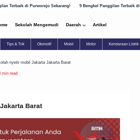
 Sekarang!
9 Bengkel Panggilan Terbaik di Semarang yang Harus Dik
ome
Sekolah Mengemudi
Daerah
Artikel
Tips & Trik
Otomotif
Mobil
Motor
Kendaraan Listrik
olah nyetir mobil Jakarta Jakarta Barat
3 min read
 Jakarta Barat