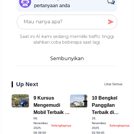
pertanyaan anda
Saat ini AI kami sedang memiliki traffic tinggi
silahkan coba beberapa saat lagi.
Sembunyikan
Up Next
Lihat Semua
9 Kursus
10 Bengkel
Mengemudi
Panggilan
Mobil Terbaik di
Terbaik di
06,
26,
Karawang yang
Sukoharjo yang
November,
November,
Selengkapnya
Selengkapnya
Wajib Dicoba!
Patut Diketahui
2025,
2025,
06:39:00
02:59:00