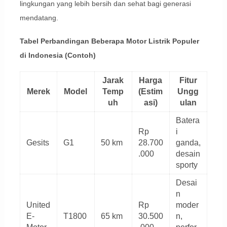
lingkungan yang lebih bersih dan sehat bagi generasi
mendatang.
Tabel Perbandingan Beberapa Motor Listrik Populer
di Indonesia (Contoh)
Jarak
Harga
Fitur
Merek
Model
Temp
(Estim
Ungg
uh
asi)
ulan
Batera
Rp
i
Gesits
G1
50 km
28.700
ganda,
.000
desain
sporty
Desai
n
United
Rp
moder
E-
T1800
65 km
30.500
n,