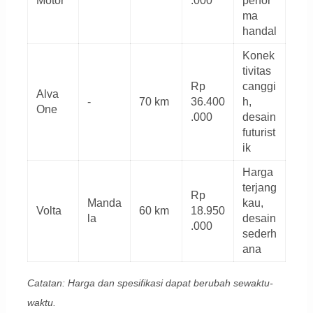
Motor
.000
perfor
ma
handal
Konek
tivitas
Rp
canggi
Alva
-
70 km
36.400
h,
One
.000
desain
futurist
ik
Harga
terjang
Rp
Manda
kau,
Volta
60 km
18.950
la
desain
.000
sederh
ana
Catatan: Harga dan spesifikasi dapat berubah sewaktu-
waktu.