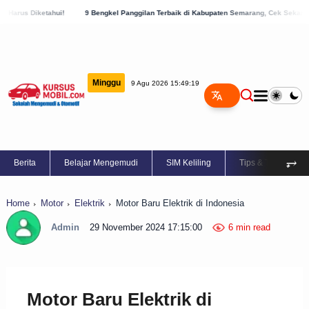
hui!
9 Bengkel Panggilan Terbaik di Kabupaten Semarang, Cek Sekarang!
8 Daf
Minggu
9 Agu 2026 15:49:20
⥅
Berita
Belajar Mengemudi
SIM Keliling
Tips & Trik
Home
Motor
Elektrik
Motor Baru Elektrik di Indonesia
Admin
29 November 2024 17:15:00
6 min read
Motor Baru Elektrik di