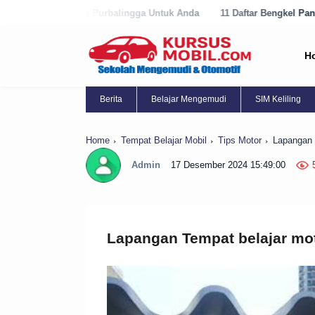
 Purbalingga Untuk Anda
11 Daftar Bengkel Panggilan Terbaik di Pur
H
Berita
Belajar Mengemudi
SIM Keliling
Home
Tempat Belajar Mobil
Tips Motor
Lapangan 
Admin
17 Desember 2024 15:49:00
Lapangan Tempat belajar mot