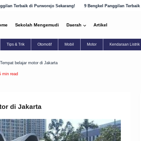
worejo Sekarang!
9 Bengkel Panggilan Terbaik di Semarang yang Har
ome
Sekolah Mengemudi
Daerah
Artikel
Tips & Trik
Otomotif
Mobil
Motor
Kendaraan Listrik
Tempat belajar motor di Jakarta
5 min read
or di Jakarta