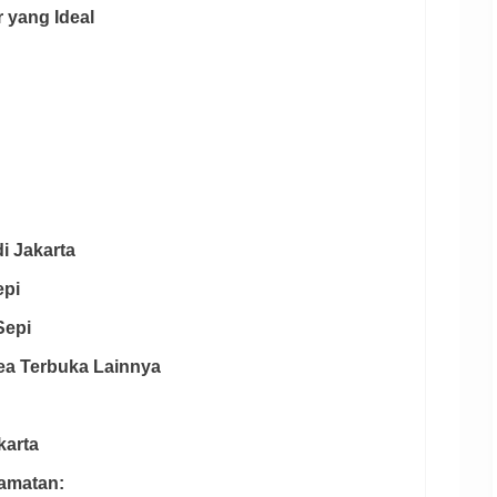
r yang Ideal
di Jakarta
epi
Sepi
rea Terbuka Lainnya
karta
amatan: