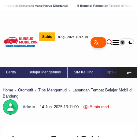
ang yang Harus Diketahui!
9 Bengkel Panggilan Terbaik di Kabupaten Semarang, Cek 
Sabtu
8 Agu 2026 11:45:17
⥅
Berita
Belajar Mengemudi
SIM Keliling
Tips & Trik
Home
Otomotif
Tips Mengemudi
Lapangan Tempat Belajar Mobil di
Bandung
Admin
14 Juni 2025 13:11:00
5 min read