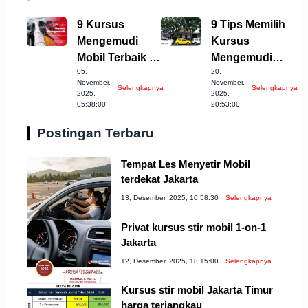
9 Kursus
9 Tips Memilih
Mengemudi
Kursus
Mobil Terbaik di
Mengemudi
05,
20,
Purwakarta
Terbaik di
November,
November,
Selengkapnya
Selengkapnya
untuk Anda
Bandung
2025,
2025,
05:38:00
20:53:00
Postingan Terbaru
Tempat Les Menyetir Mobil
terdekat Jakarta
13, Desember, 2025, 10:58:30
Selengkapnya
Privat kursus stir mobil 1-on-1
Jakarta
12, Desember, 2025, 18:15:00
Selengkapnya
Kursus stir mobil Jakarta Timur
harga terjangkau