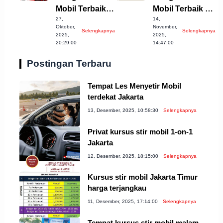
Mobil Terbaik di
Mobil Terbaik di
27,
14,
Serang Banten!
Bogor
Oktober,
November,
Selengkapnya
Selengkapnya
Kabupaten 2023
2025,
2025,
20:29:00
14:47:00
Postingan Terbaru
Tempat Les Menyetir Mobil
terdekat Jakarta
13, Desember, 2025, 10:58:30
Selengkapnya
Privat kursus stir mobil 1-on-1
Jakarta
12, Desember, 2025, 18:15:00
Selengkapnya
Kursus stir mobil Jakarta Timur
harga terjangkau
11, Desember, 2025, 17:14:00
Selengkapnya
Tempat kursus stir mobil malam