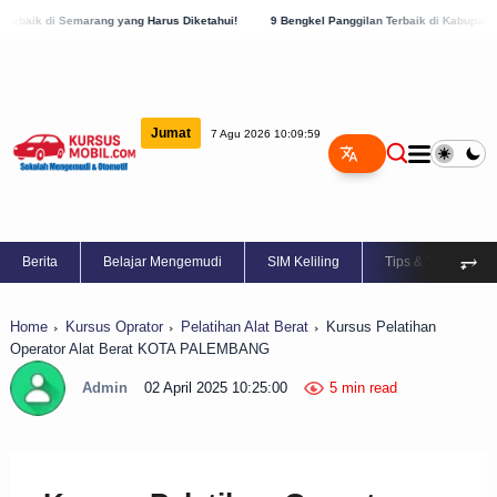
g yang Harus Diketahui!
9 Bengkel Panggilan Terbaik di Kabupaten Semarang, Cek Se
Jumat
7 Agu 2026 10:10:00
⥅
Berita
Belajar Mengemudi
SIM Keliling
Tips & Trik
Home
Kursus Oprator
Pelatihan Alat Berat
Kursus Pelatihan
Operator Alat Berat KOTA PALEMBANG
Admin
02 April 2025 10:25:00
5 min read