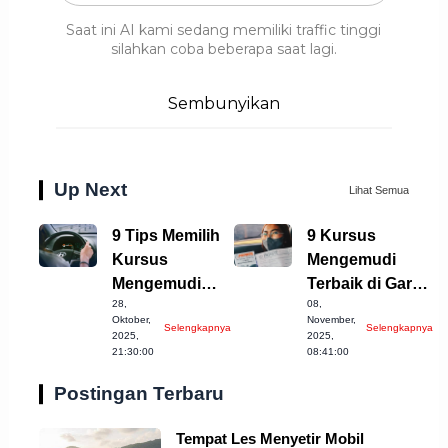
Saat ini AI kami sedang memiliki traffic tinggi
silahkan coba beberapa saat lagi.
Sembunyikan
Up Next
Lihat Semua
9 Tips Memilih
9 Kursus
Kursus
Mengemudi
Mengemudi
Terbaik di Garut
28,
08,
Mobil Terbaik di
yang Harus
Oktober,
November,
Selengkapnya
Selengkapnya
Cilegon
Dicoba!
2025,
2025,
21:30:00
08:41:00
Postingan Terbaru
Tempat Les Menyetir Mobil