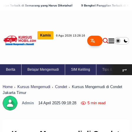
emarang yang Harus Diketahui!
9 Bengkel Panggilan Terbaik di Kabupaten Semarang,
Kamis
6 Agu 2026 13:28:16
⥅
Berita
Belajar Mengemudi
SIM Keliling
Tips & Trik
Home
Kursus Mengemudi
Condet
Kursus Mengemudi di Condet
Jakarta Timur
Admin
14 April 2025 09:18:28
5 min read