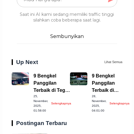
Saat ini AI kami sedang memiliki traffic tinggi
silahkan coba beberapa saat lagi.
Sembunyikan
Up Next
Lihat Semua
9 Bengkel
9 Bengkel
Panggilan
Panggilan
Terbaik di Tegal
Terbaik di
25,
28,
untuk Mobil
Kabupaten
November,
November,
Selengkapnya
Selengkapnya
Anda
Semarang, Cek
2025,
2025,
01:58:00
04:01:00
Sekarang!
Postingan Terbaru