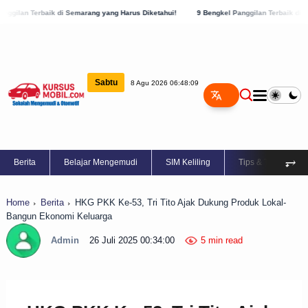
di Semarang yang Harus Diketahui!
9 Bengkel Panggilan Terbaik di Kabupaten Semara
Sabtu
8 Agu 2026 06:48:10
⥅
Berita
Belajar Mengemudi
SIM Keliling
Tips & Trik
Home
Berita
HKG PKK Ke-53, Tri Tito Ajak Dukung Produk Lokal-
Bangun Ekonomi Keluarga
Admin
26 Juli 2025 00:34:00
5 min read