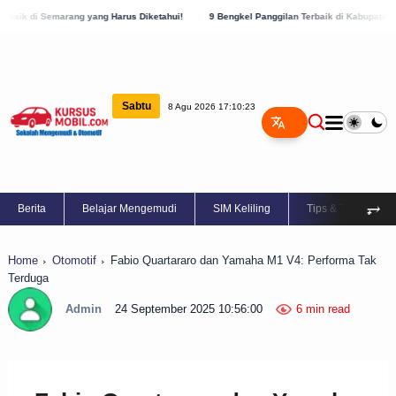
ang Harus Diketahui!
9 Bengkel Panggilan Terbaik di Kabupaten Semarang, Cek Sekar
Sabtu
8 Agu 2026 17:10:24
⥅
Berita
Belajar Mengemudi
SIM Keliling
Tips & Trik
Home
Otomotif
Fabio Quartararo dan Yamaha M1 V4: Performa Tak
Terduga
Admin
24 September 2025 10:56:00
6 min read