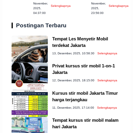
November,
November,
Selengkapnya
Selengkapnya
Wajib Dicoba!
untuk Anda!
2025,
2025,
04:37:00
23:56:00
Postingan Terbaru
Tempat Les Menyetir Mobil
terdekat Jakarta
13, Desember, 2025, 10:58:30
Selengkapnya
Privat kursus stir mobil 1-on-1
Jakarta
12, Desember, 2025, 18:15:00
Selengkapnya
Kursus stir mobil Jakarta Timur
harga terjangkau
11, Desember, 2025, 17:14:00
Selengkapnya
Tempat kursus stir mobil malam
hari Jakarta