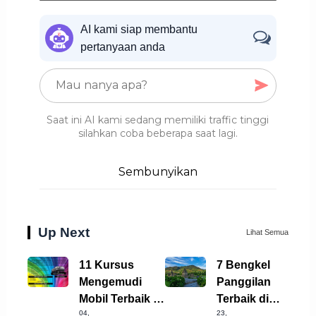
AI kami siap membantu
pertanyaan anda
Saat ini AI kami sedang memiliki traffic tinggi
silahkan coba beberapa saat lagi.
Sembunyikan
Up Next
Lihat Semua
11 Kursus
7 Bengkel
Mengemudi
Panggilan
Mobil Terbaik di
Terbaik di
04,
23,
Sukabumi yang
Wonosobo