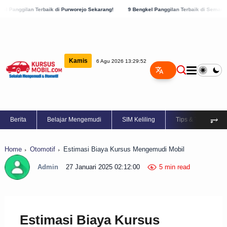
baik di Purworejo Sekarang!
9 Bengkel Panggilan Terbaik di Semarang yang Harus Dik
Kamis
6 Agu 2026 13:29:52
⥅
Berita
Belajar Mengemudi
SIM Keliling
Tips & Trik
Home
Otomotif
Estimasi Biaya Kursus Mengemudi Mobil
Admin
27 Januari 2025 02:12:00
5 min read
Estimasi Biaya Kursus