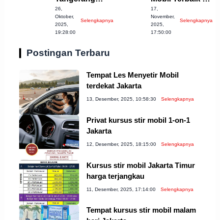
26,
17,
Selatan yang
Kota Bekasi
Oktober,
November,
Selengkapnya
Selengkapnya
Wajib Anda
2023
2025,
2025,
19:28:00
17:50:00
Coba!
Postingan Terbaru
Tempat Les Menyetir Mobil
terdekat Jakarta
13, Desember, 2025, 10:58:30
Selengkapnya
Privat kursus stir mobil 1-on-1
Jakarta
12, Desember, 2025, 18:15:00
Selengkapnya
Kursus stir mobil Jakarta Timur
harga terjangkau
11, Desember, 2025, 17:14:00
Selengkapnya
Tempat kursus stir mobil malam