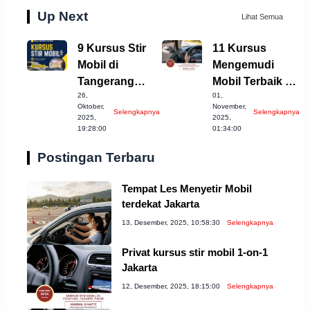
Up Next
Lihat Semua
9 Kursus Stir
11 Kursus
Mobil di
Mengemudi
Tangerang
Mobil Terbaik di
26,
01,
Selatan yang
Kota Langsa
Oktober,
November,
Selengkapnya
Selengkapnya
Wajib Anda
untuk Anda
2025,
2025,
19:28:00
01:34:00
Coba!
Postingan Terbaru
Tempat Les Menyetir Mobil
terdekat Jakarta
13, Desember, 2025, 10:58:30
Selengkapnya
Privat kursus stir mobil 1-on-1
Jakarta
12, Desember, 2025, 18:15:00
Selengkapnya