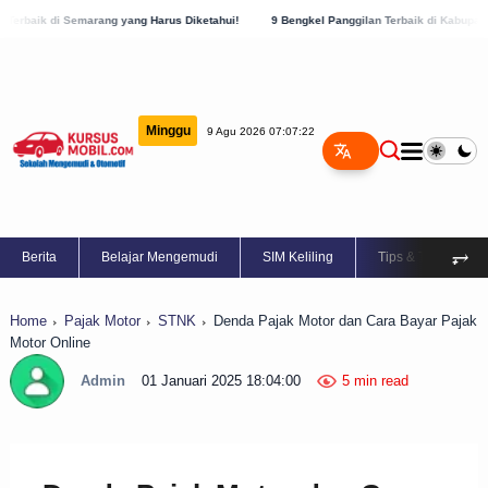
 yang Harus Diketahui!
9 Bengkel Panggilan Terbaik di Kabupaten Semarang, Cek Se
Minggu
9 Agu 2026 07:07:23
⥅
Berita
Belajar Mengemudi
SIM Keliling
Tips & Trik
Home
Pajak Motor
STNK
Denda Pajak Motor dan Cara Bayar Pajak
Motor Online
Admin
01 Januari 2025 18:04:00
5 min read