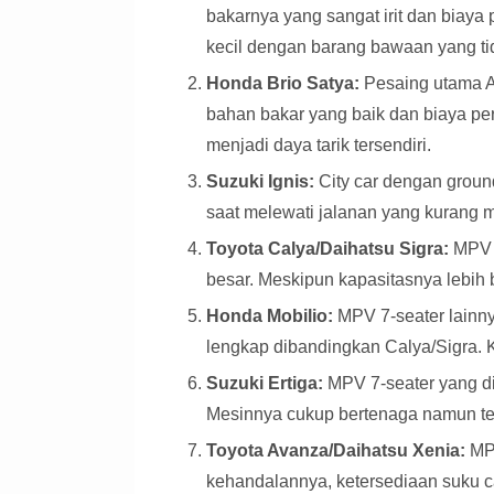
bakarnya yang sangat irit dan biaya
kecil dengan barang bawaan yang tid
Honda Brio Satya:
Pesaing utama Ag
bahan bakar yang baik dan biaya pe
menjadi daya tarik tersendiri.
Suzuki Ignis:
City car dengan groun
saat melewati jalanan yang kurang m
Toyota Calya/Daihatsu Sigra:
MPV 7
besar. Meskipun kapasitasnya lebih b
Honda Mobilio:
MPV 7-seater lainn
lengkap dibandingkan Calya/Sigra. 
Suzuki Ertiga:
MPV 7-seater yang d
Mesinnya cukup bertenaga namun teta
Toyota Avanza/Daihatsu Xenia:
MPV
kehandalannya, ketersediaan suku 