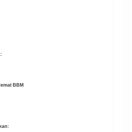
:
 Hemat BBM
kan: