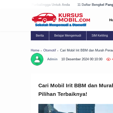
rbalingga Untuk Anda
11 Daftar Bengkel Panggilan Terbaik di Purwor
H
Berita
Belajar Mengemudi
SIM Keliling
Home
Otomotif
Cari Mobil Irit BBM dan Murah Peraw
Admin
10 Desember 2024 00:10:00
Cari Mobil Irit BBM dan Mura
Pilihan Terbaiknya!