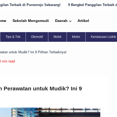
ejo Sekarang!
9 Bengkel Panggilan Terbaik di Semarang yang Harus 
ome
Sekolah Mengemudi
Daerah
Artikel
Tips & Trik
Otomotif
Mobil
Motor
Kendaraan Listrik
atan untuk Mudik? Ini 9 Pilihan Terbaiknya!
4 min read
h Perawatan untuk Mudik? Ini 9