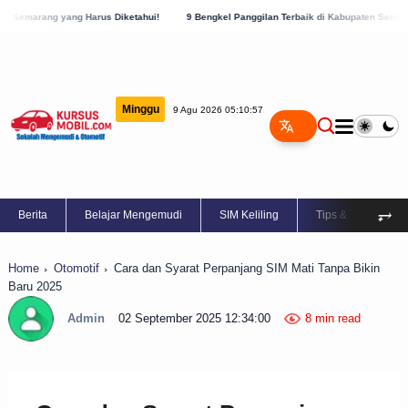
 Diketahui!
9 Bengkel Panggilan Terbaik di Kabupaten Semarang, Cek Sekarang!
Minggu
9 Agu 2026 05:10:58
⥅
Berita
Belajar Mengemudi
SIM Keliling
Tips & Trik
Home
Otomotif
Cara dan Syarat Perpanjang SIM Mati Tanpa Bikin
Baru 2025
Admin
02 September 2025 12:34:00
8 min read