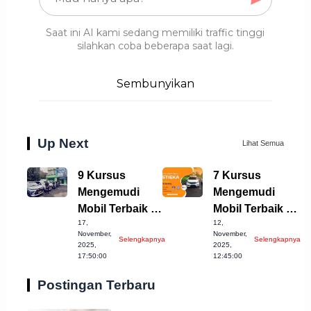
Saat ini AI kami sedang memiliki traffic tinggi
silahkan coba beberapa saat lagi.
Sembunyikan
Up Next
Lihat Semua
9 Kursus
7 Kursus
Mengemudi
Mengemudi
Mobil Terbaik di
Mobil Terbaik di
17,
12,
Kota Bekasi
Cimahi yang
November,
November,
Selengkapnya
Selengkapnya
2023
Wajib Dicoba!
2025,
2025,
17:50:00
12:45:00
Postingan Terbaru