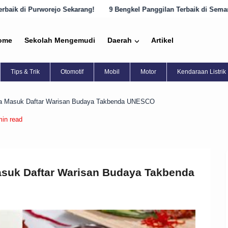
karang!
9 Bengkel Panggilan Terbaik di Semarang yang Harus Diketa
ome
Sekolah Mengemudi
Daerah
Artikel
Tips & Trik
Otomotif
Mobil
Motor
Kendaraan Listrik
ia Masuk Daftar Warisan Budaya Takbenda UNESCO
min read
suk Daftar Warisan Budaya Takbenda