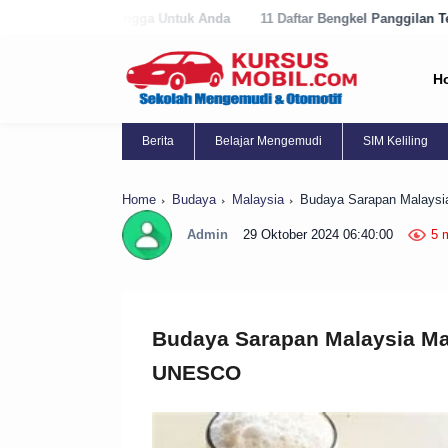
gga Untuk Anda
11 Daftar Bengkel Panggilan Terbaik di Purworejo Se
H
Berita
Belajar Mengemudi
SIM Keliling
Home
Budaya
Malaysia
Budaya Sarapan Malays
Admin
29 Oktober 2024 06:40:00
5 
Budaya Sarapan Malaysia Ma
UNESCO