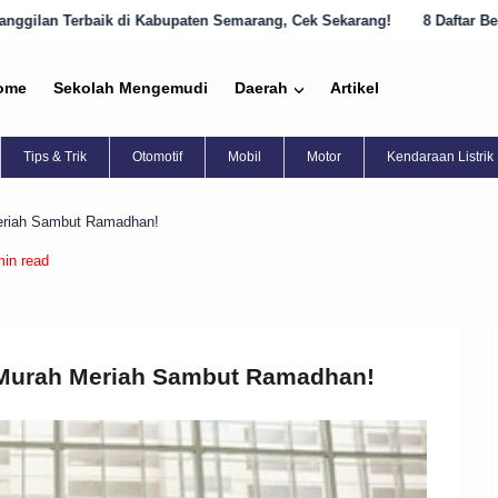
aten Semarang, Cek Sekarang!
8 Daftar Bengkel Panggilan Terbaik d
ome
Sekolah Mengemudi
Daerah
Artikel
Tips & Trik
Otomotif
Mobil
Motor
Kendaraan Listrik
eriah Sambut Ramadhan!
min read
 Murah Meriah Sambut Ramadhan!