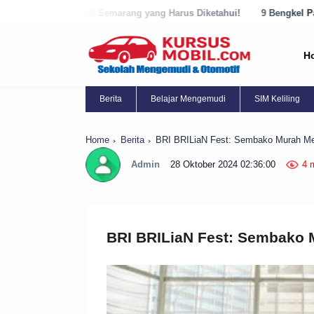
arang yang Harus Diketahui!
9 Bengkel Panggilan Terbaik di Kabup
H
Berita
Belajar Mengemudi
SIM Keliling
Home
Berita
BRI BRILiaN Fest: Sembako Murah M
Admin
28 Oktober 2024 02:36:00
4 
BRI BRILiaN Fest: Sembako