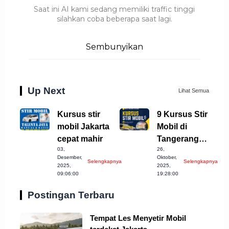
Saat ini AI kami sedang memiliki traffic tinggi
silahkan coba beberapa saat lagi.
Sembunyikan
Up Next
Lihat Semua
Kursus stir
9 Kursus Stir
mobil Jakarta
Mobil di
cepat mahir
Tangerang
03,
26,
Selatan yang
Desember,
Oktober,
Selengkapnya
Selengkapnya
Wajib Anda
2025,
2025,
09:06:00
19:28:00
Coba!
Postingan Terbaru
Tempat Les Menyetir Mobil