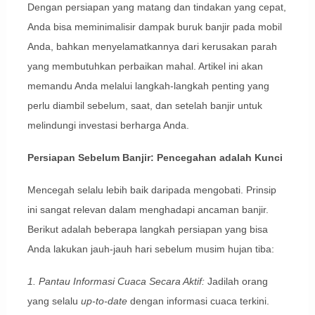
Dengan persiapan yang matang dan tindakan yang cepat,
Anda bisa meminimalisir dampak buruk banjir pada mobil
Anda, bahkan menyelamatkannya dari kerusakan parah
yang membutuhkan perbaikan mahal. Artikel ini akan
memandu Anda melalui langkah-langkah penting yang
perlu diambil sebelum, saat, dan setelah banjir untuk
melindungi investasi berharga Anda.
Persiapan Sebelum Banjir: Pencegahan adalah Kunci
Mencegah selalu lebih baik daripada mengobati. Prinsip
ini sangat relevan dalam menghadapi ancaman banjir.
Berikut adalah beberapa langkah persiapan yang bisa
Anda lakukan jauh-jauh hari sebelum musim hujan tiba:
1. Pantau Informasi Cuaca Secara Aktif:
Jadilah orang
yang selalu
up-to-date
dengan informasi cuaca terkini.