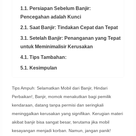
1.1. Persiapan Sebelum Banjir:
Pencegahan adalah Kunci
2.1. Saat Banjir: Tindakan Cepat dan Tepat
3.1. Setelah Banjir: Penanganan yang Tepat
untuk Meminimalisir Kerusakan
4.1. Tips Tambahan:
5.1. Kesimpulan
Tips Ampuh: Selamatkan Mobil dari Banjir, Hindari
Perbaikan!, Banjir, momok menakutkan bagi pemilik
kendaraan, datang tanpa permisi dan seringkali
meninggalkan kerusakan yang signifikan. Kerugian materi
akibat banjir bisa sangat besar, terutama jika mobil
kesayangan menjadi korban. Namun, jangan panik!