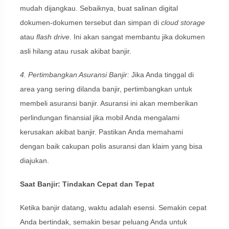
mudah dijangkau. Sebaiknya, buat salinan digital
dokumen-dokumen tersebut dan simpan di
cloud storage
atau
flash drive
. Ini akan sangat membantu jika dokumen
asli hilang atau rusak akibat banjir.
4. Pertimbangkan Asuransi Banjir:
Jika Anda tinggal di
area yang sering dilanda banjir, pertimbangkan untuk
membeli asuransi banjir. Asuransi ini akan memberikan
perlindungan finansial jika mobil Anda mengalami
kerusakan akibat banjir. Pastikan Anda memahami
dengan baik cakupan polis asuransi dan klaim yang bisa
diajukan.
Saat Banjir: Tindakan Cepat dan Tepat
Ketika banjir datang, waktu adalah esensi. Semakin cepat
Anda bertindak, semakin besar peluang Anda untuk