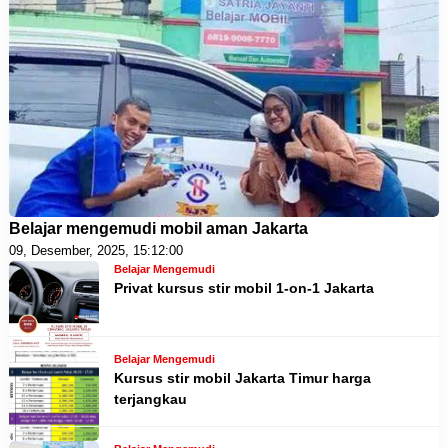
Belajar mengemudi mobil aman Jakarta
09, Desember, 2025, 15:12:00
Belajar Mengemudi
Privat kursus stir mobil 1-on-1 Jakarta
Belajar Mengemudi
Kursus stir mobil Jakarta Timur harga
terjangkau