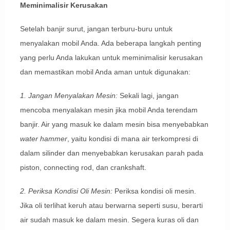
Meminimalisir Kerusakan
Setelah banjir surut, jangan terburu-buru untuk
menyalakan mobil Anda. Ada beberapa langkah penting
yang perlu Anda lakukan untuk meminimalisir kerusakan
dan memastikan mobil Anda aman untuk digunakan:
1. Jangan Menyalakan Mesin:
Sekali lagi, jangan
mencoba menyalakan mesin jika mobil Anda terendam
banjir. Air yang masuk ke dalam mesin bisa menyebabkan
water hammer
, yaitu kondisi di mana air terkompresi di
dalam silinder dan menyebabkan kerusakan parah pada
piston, connecting rod, dan crankshaft.
2. Periksa Kondisi Oli Mesin:
Periksa kondisi oli mesin.
Jika oli terlihat keruh atau berwarna seperti susu, berarti
air sudah masuk ke dalam mesin. Segera kuras oli dan