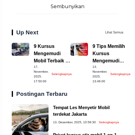
Sembunyikan
Up Next
Lihat Semua
9 Kursus
9 Tips Memilih
Mengemudi
Kursus
Mobil Terbaik di
Mengemudi
17,
13,
Kota Bekasi
Mobil Terbaik di
November,
November,
Selengkapnya
Selengkapnya
2023
Cianjur
2025,
2025,
17:50:00
13:46:00
Postingan Terbaru
Tempat Les Menyetir Mobil
terdekat Jakarta
13, Desember, 2025, 10:58:30
Selengkapnya
Privat kursus stir mobil 1-on-1