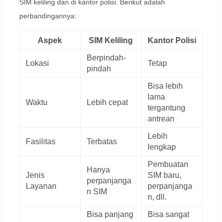
SIM keliling dan di kantor polisi. Berikut adalah
perbandingannya:
Aspek
SIM Keliling
Kantor Polisi
Berpindah-
Lokasi
Tetap
pindah
Bisa lebih
lama
Waktu
Lebih cepat
tergantung
antrean
Lebih
Fasilitas
Terbatas
lengkap
Pembuatan
Hanya
Jenis
SIM baru,
perpanjanga
Layanan
perpanjanga
n SIM
n, dll.
Bisa panjang
Bisa sangat