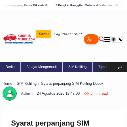
 Diketahui!
9 Bengkel Panggilan Terbaik di Kabupaten Semarang, Cek Sekarang!
Sabtu
8 Agu 2026 13:58:38
⥅
Berita
Belajar Mengemudi
SIM Keliling
Tips & Trik
Home
SIM Keliling
Syarat perpanjang SIM Keliling Depok
Admin
24 Agustus 2025 19:47:00
8 min read
Syarat perpanjang SIM