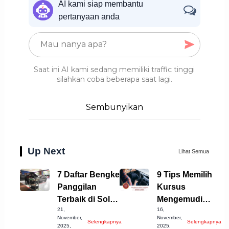
AI kami siap membantu
pertanyaan anda
Saat ini AI kami sedang memiliki traffic tinggi
silahkan coba beberapa saat lagi.
Sembunyikan
Up Next
Lihat Semua
7 Daftar Bengkel
9 Tips Memilih
Panggilan
Kursus
Terbaik di Solo
Mengemudi
21,
16,
untuk Anda
Mobil Bekasi
November,
November,
Selengkapnya
Selengkapnya
Terbaik!
2025,
2025,