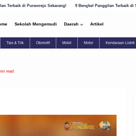
Sekarang!
9 Bengkel Panggilan Terbaik di Semarang yang Harus Dike
ome
Sekolah Mengemudi
Daerah
Artikel
Tips & Trik
Otomotif
Mobil
Motor
Kendaraan Listrik
min read