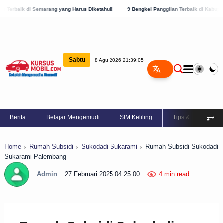
ang yang Harus Diketahui!
9 Bengkel Panggilan Terbaik di Kabupaten Semarang, Cek
Sabtu
8 Agu 2026 21:39:06
⥅
Berita
Belajar Mengemudi
SIM Keliling
Tips & Trik
Home
Rumah Subsidi
Sukodadi Sukarami
Rumah Subsidi Sukodadi
Sukarami Palembang
Admin
27 Februari 2025 04:25:00
4 min read