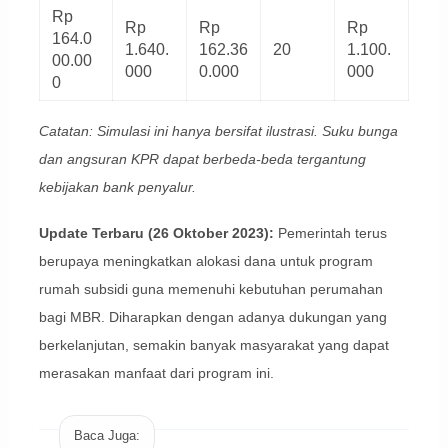
Rp
Rp
Rp
Rp
164.0
1.640.
162.36
20
1.100.
00.00
000
0.000
000
0
Catatan: Simulasi ini hanya bersifat ilustrasi. Suku bunga
dan angsuran KPR dapat berbeda-beda tergantung
kebijakan bank penyalur.
Update Terbaru (26 Oktober 2023):
Pemerintah terus
berupaya meningkatkan alokasi dana untuk program
rumah subsidi guna memenuhi kebutuhan perumahan
bagi MBR. Diharapkan dengan adanya dukungan yang
berkelanjutan, semakin banyak masyarakat yang dapat
merasakan manfaat dari program ini.
Baca Juga: