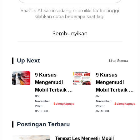
Saat ini AI kami sedang memiliki traffic tinggi
silahkan coba beberapa saat lagi.
Sembunyikan
Up Next
Lihat Semua
9 Kursus
9 Kursus
Mengemudi
Mengemudi
Mobil Terbaik di
Mobil Terbaik di
05,
07,
Purwakarta
Indramayu yang
November,
November,
Selengkapnya
Selengkapnya
untuk Anda
Wajib Dicoba!
2025,
2025,
05:38:00
07:40:00
Postingan Terbaru
Tempat Les Menyetir Mobil