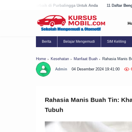
rbaik di Purbalingga Untuk Anda
11 Daftar Bengkel Panggilan Terbai
H
Berita
Belajar Mengemudi
SIM Keliling
Home
Kesehatan
Manfaat Buah
Rahasia Manis B
Admin
04 Desember 2024 19:41:00
Rahasia Manis Buah Tin: Kh
Tubuh