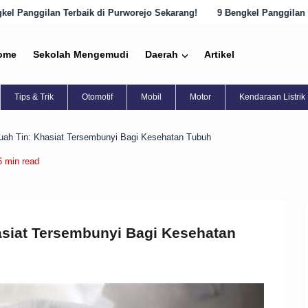
k di Purworejo Sekarang!
9 Bengkel Panggilan Terbaik di Semarang 
ome
Sekolah Mengemudi
Daerah
Artikel
Tips & Trik
Otomotif
Mobil
Motor
Kendaraan Listrik
uah Tin: Khasiat Tersembunyi Bagi Kesehatan Tubuh
6 min read
asiat Tersembunyi Bagi Kesehatan