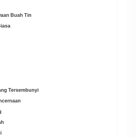
waan Buah Tin
Biasa
yang Tersembunyi
encernaan
g
ah
i