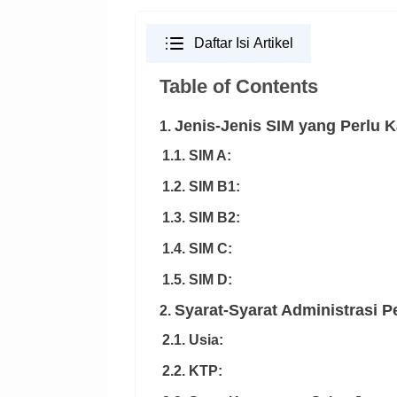
Daftar Isi Artikel
Table of Contents
Jenis-Jenis SIM yang Perlu 
1.
1.1. SIM A:
1.2. SIM B1:
1.3. SIM B2:
1.4. SIM C:
1.5. SIM D:
Syarat-Syarat Administrasi P
2.
2.1. Usia:
2.2. KTP: