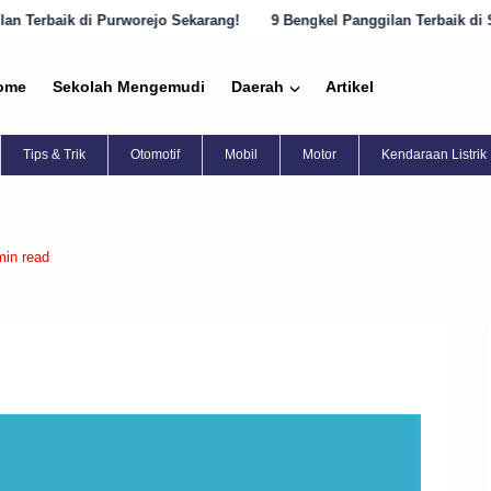
rworejo Sekarang!
9 Bengkel Panggilan Terbaik di Semarang yang Ha
ome
Sekolah Mengemudi
Daerah
Artikel
Tips & Trik
Otomotif
Mobil
Motor
Kendaraan Listrik
min read