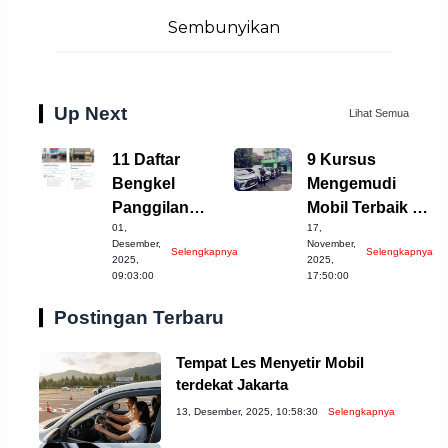
Sembunyikan
Up Next
Lihat Semua
11 Daftar
9 Kursus
Bengkel
Mengemudi
Panggilan
Mobil Terbaik di
01,
17,
Terbaik di
Kota Bekasi
Desember,
November,
Selengkapnya
Selengkapnya
Purbalingga
2023
2025,
2025,
09:03:00
17:50:00
Untuk Anda
Postingan Terbaru
Tempat Les Menyetir Mobil
terdekat Jakarta
13, Desember, 2025, 10:58:30
Selengkapnya