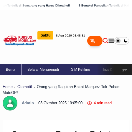
emarang yang Harus Diketahui!
9 Bengkel Panggilan Terbaik di Kabupaten Semarang,
Sabtu
8 Agu 2026 03:48:31
⥅
Berita
Belajar Mengemudi
SIM Keliling
Tips & Trik
Home
Otomotif
Orang yang Ragukan Bakat Marquez Tak Paham
MotoGP!
Admin
03 Oktober 2025 19:05:00
4 min read