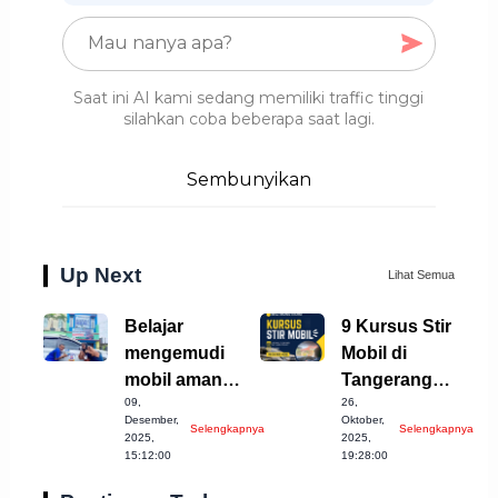
Saat ini AI kami sedang memiliki traffic tinggi
silahkan coba beberapa saat lagi.
Sembunyikan
Up Next
Lihat Semua
Belajar
9 Kursus Stir
mengemudi
Mobil di
mobil aman
Tangerang
09,
26,
Jakarta
Selatan yang
Desember,
Oktober,
Selengkapnya
Selengkapnya
Wajib Anda
2025,
2025,
15:12:00
19:28:00
Coba!