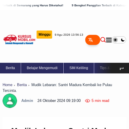
ang yang Harus Diketahui!
9 Bengkel Panggilan Terbaik di Kabupaten Semarang, Cek
Minggu
9 Agu 2026 13:56:14
⥅
Berita
Belajar Mengemudi
SIM Keliling
Tips & Trik
Home
Berita
Mudik Lebaran: Santri Madura Kembali ke Pulau
Tercinta.
Admin
24 Oktober 2024 09:19:00
5 min read