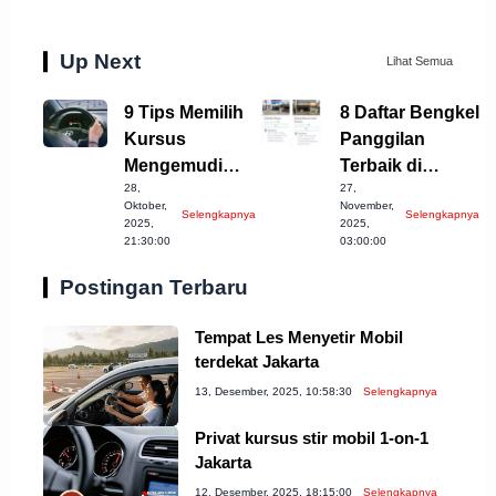
Up Next
Lihat Semua
9 Tips Memilih
8 Daftar Bengkel
Kursus
Panggilan
Mengemudi
Terbaik di
28,
27,
Mobil Terbaik di
Sragen untuk
Oktober,
November,
Selengkapnya
Selengkapnya
Cilegon
Anda!
2025,
2025,
21:30:00
03:00:00
Postingan Terbaru
Tempat Les Menyetir Mobil
terdekat Jakarta
13, Desember, 2025, 10:58:30
Selengkapnya
Privat kursus stir mobil 1-on-1
Jakarta
12, Desember, 2025, 18:15:00
Selengkapnya