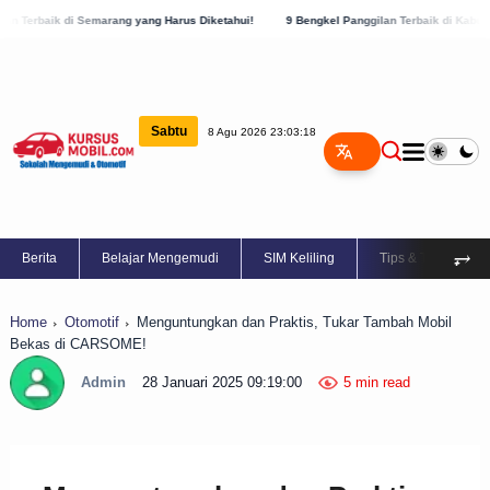
arang yang Harus Diketahui!
9 Bengkel Panggilan Terbaik di Kabupaten Semarang, C
Sabtu
8 Agu 2026 23:03:19
⥅
Berita
Belajar Mengemudi
SIM Keliling
Tips & Trik
Home
Otomotif
Menguntungkan dan Praktis, Tukar Tambah Mobil
Bekas di CARSOME!
Admin
28 Januari 2025 09:19:00
5 min read