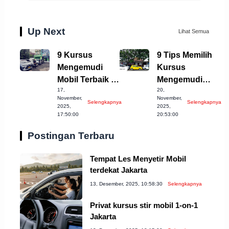
Up Next
Lihat Semua
9 Kursus
9 Tips Memilih
Mengemudi
Kursus
Mobil Terbaik di
Mengemudi
17,
20,
Kota Bekasi
Terbaik di
November,
November,
Selengkapnya
Selengkapnya
2023
Bandung
2025,
2025,
17:50:00
20:53:00
Postingan Terbaru
Tempat Les Menyetir Mobil
terdekat Jakarta
13, Desember, 2025, 10:58:30
Selengkapnya
Privat kursus stir mobil 1-on-1
Jakarta