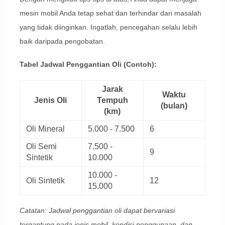
mesin mobil Anda tetap sehat dan terhindar dari masalah
yang tidak diinginkan. Ingatlah, pencegahan selalu lebih
baik daripada pengobatan.
Tabel Jadwal Penggantian Oli (Contoh):
Jarak
Waktu
Jenis Oli
Tempuh
(bulan)
(km)
Oli Mineral
5.000 - 7.500
6
Oli Semi
7.500 -
9
Sintetik
10.000
10.000 -
Oli Sintetik
12
15.000
Catatan: Jadwal penggantian oli dapat bervariasi
tergantung pada jenis mobil, kondisi penggunaan, dan