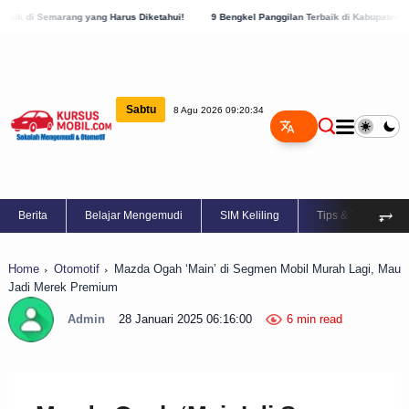
ang Harus Diketahui!
9 Bengkel Panggilan Terbaik di Kabupaten Semarang, Cek Sekar
Sabtu
8 Agu 2026 09:20:35
⥅
Berita
Belajar Mengemudi
SIM Keliling
Tips & Trik
Home
Otomotif
Mazda Ogah ‘Main’ di Segmen Mobil Murah Lagi, Mau
Jadi Merek Premium
Admin
28 Januari 2025 06:16:00
6 min read