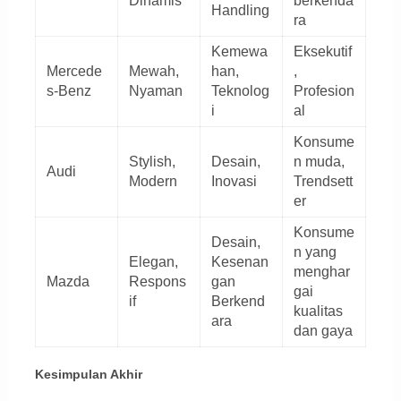
Dinamis
berkenda
Handling
ra
Kemewa
Eksekutif
Mercede
Mewah,
han,
,
s-Benz
Nyaman
Teknolog
Profesion
i
al
Konsume
Stylish,
Desain,
n muda,
Audi
Modern
Inovasi
Trendsett
er
Konsume
Desain,
n yang
Elegan,
Kesenan
menghar
Mazda
Respons
gan
gai
if
Berkend
kualitas
ara
dan gaya
Kesimpulan Akhir