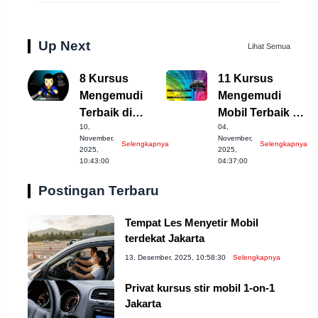
Up Next
Lihat Semua
8 Kursus
11 Kursus
Mengemudi
Mengemudi
Terbaik di
Mobil Terbaik di
10,
04,
Cirebon yang
Sukabumi yang
November,
November,
Selengkapnya
Selengkapnya
Harus Dicoba!
Wajib Dicoba!
2025,
2025,
10:43:00
04:37:00
Postingan Terbaru
Tempat Les Menyetir Mobil
terdekat Jakarta
13, Desember, 2025, 10:58:30
Selengkapnya
Privat kursus stir mobil 1-on-1
Jakarta