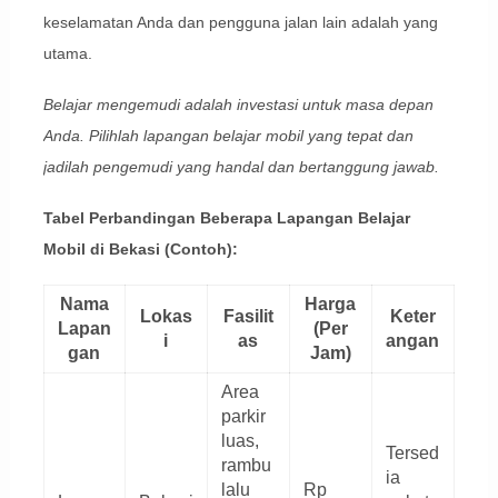
keselamatan Anda dan pengguna jalan lain adalah yang
utama.
Belajar mengemudi adalah investasi untuk masa depan
Anda. Pilihlah lapangan belajar mobil yang tepat dan
jadilah pengemudi yang handal dan bertanggung jawab.
Tabel Perbandingan Beberapa Lapangan Belajar
Mobil di Bekasi (Contoh):
Nama
Harga
Lokas
Fasilit
Keter
Lapan
(Per
i
as
angan
gan
Jam)
Area
parkir
luas,
Tersed
rambu
ia
lalu
Rp