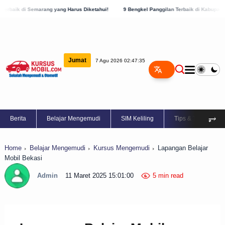
 yang Harus Diketahui!
9 Bengkel Panggilan Terbaik di Kabupaten Semarang, Cek Se
Jumat
7 Agu 2026 02:47:36
⥅
Berita
Belajar Mengemudi
SIM Keliling
Tips & Trik
Home
Belajar Mengemudi
Kursus Mengemudi
Lapangan Belajar
Mobil Bekasi
Admin
11 Maret 2025 15:01:00
5 min read