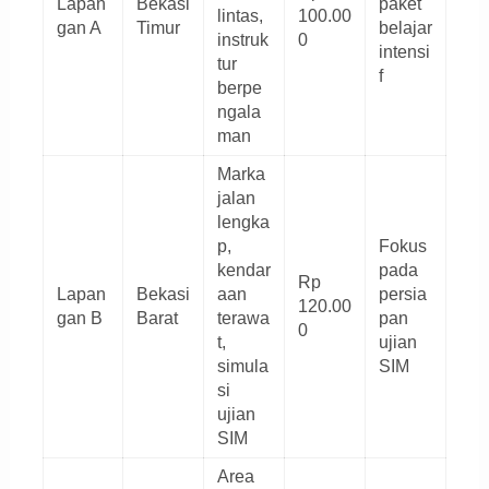
Lapan
Bekasi
paket
lintas,
100.00
gan A
Timur
belajar
instruk
0
intensi
tur
f
berpe
ngala
man
Marka
jalan
lengka
p,
Fokus
kendar
pada
Rp
Lapan
Bekasi
aan
persia
120.00
gan B
Barat
terawa
pan
0
t,
ujian
simula
SIM
si
ujian
SIM
Area