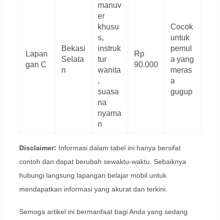
manuv
er
khusu
Cocok
s,
untuk
Bekasi
instruk
pemul
Lapan
Rp
Selata
tur
a yang
gan C
90.000
n
wanita
meras
,
a
suasa
gugup
na
nyama
n
Disclaimer:
Informasi dalam tabel ini hanya bersifat
contoh dan dapat berubah sewaktu-waktu. Sebaiknya
hubungi langsung lapangan belajar mobil untuk
mendapatkan informasi yang akurat dan terkini.
Semoga artikel ini bermanfaat bagi Anda yang sedang