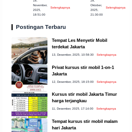
18,
28,
Kota Banjar
Mobil Terbaik di
November,
Oktober,
Selengkapnya
Selengkapnya
Jabar
Cilegon
2025,
2025,
18:51:00
21:30:00
Postingan Terbaru
Tempat Les Menyetir Mobil
terdekat Jakarta
13, Desember, 2025, 10:58:30
Selengkapnya
Privat kursus stir mobil 1-on-1
Jakarta
12, Desember, 2025, 18:15:00
Selengkapnya
Kursus stir mobil Jakarta Timur
harga terjangkau
11, Desember, 2025, 17:14:00
Selengkapnya
Tempat kursus stir mobil malam
hari Jakarta