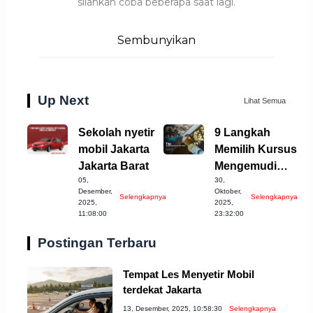
silahkan coba beberapa saat lagi.
Sembunyikan
Up Next
Lihat Semua
Sekolah nyetir
9 Langkah
mobil Jakarta
Memilih Kursus
Jakarta Barat
Mengemudi
05,
30,
Mobil Terbaik di
Desember,
Oktober,
Selengkapnya
Selengkapnya
Denpasar
2025,
2025,
11:08:00
23:32:00
Postingan Terbaru
Tempat Les Menyetir Mobil
terdekat Jakarta
13, Desember, 2025, 10:58:30
Selengkapnya