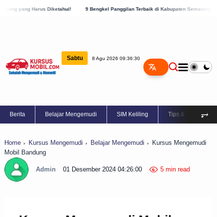
 Diketahui!
9 Bengkel Panggilan Terbaik di Kabupaten Semarang, Cek Sekarang!
Sabtu
8 Agu 2026 09:36:30
⥅
Berita
Belajar Mengemudi
SIM Keliling
Tips & Trik
Home
Kursus Mengemudi
Belajar Mengemudi
Kursus Mengemudi
Mobil Bandung
Admin
01 Desember 2024 04:26:00
5 min read