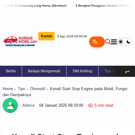
g yang Harus Diketahui!
9 Bengkel Panggilan Terbaik di Kabupaten Semarang, Cek Se
Kamis
6 Agu 2026 09:50:07
⥅
Berita
Belajar Mengemudi
SIM Keliling
Tips & Trik
Home
Tips
Otomotif
Kenali Start Stop Engine pada Mobil, Fungsi
dan Dampaknya
Admin
04 Januari 2025 09:19:00
5 min read