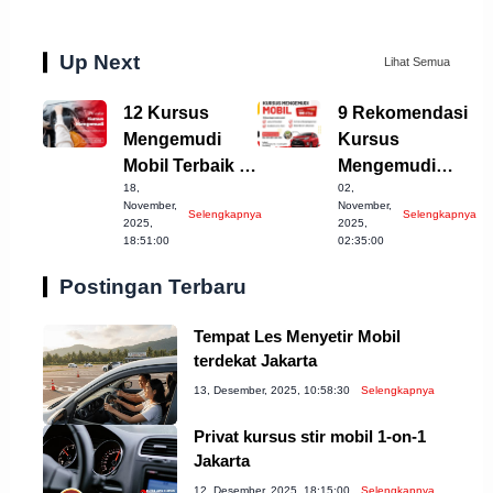
Up Next
Lihat Semua
12 Kursus
9 Rekomendasi
Mengemudi
Kursus
Mobil Terbaik di
Mengemudi
18,
02,
Kota Banjar
Mobil Terbaik di
November,
November,
Selengkapnya
Selengkapnya
Jabar
Banda Aceh
2025,
2025,
18:51:00
02:35:00
Postingan Terbaru
Tempat Les Menyetir Mobil
terdekat Jakarta
13, Desember, 2025, 10:58:30
Selengkapnya
Privat kursus stir mobil 1-on-1
Jakarta
12, Desember, 2025, 18:15:00
Selengkapnya