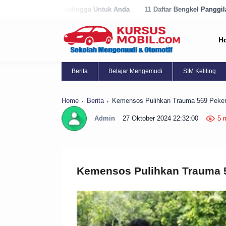
balingga Untuk Anda
11 Daftar Bengkel Panggilan Terbaik di Purwore
H
Berita
Belajar Mengemudi
SIM Keliling
Home
Berita
Kemensos Pulihkan Trauma 569 Peker
Admin
27 Oktober 2024 22:32:00
5 
Kemensos Pulihkan Trauma 5