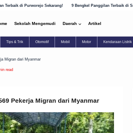
jo Sekarang!
9 Bengkel Panggilan Terbaik di Semarang yang Harus D
ome
Sekolah Mengemudi
Daerah
Artikel
Tips & Trik
Otomotif
Mobil
Motor
Kendaraan Listrik
ja Migran dari Myanmar
min read
69 Pekerja Migran dari Myanmar